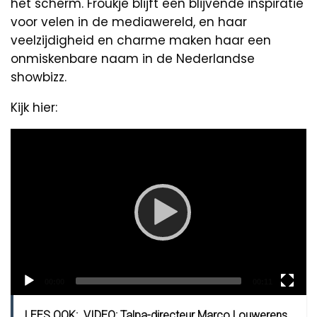
het scherm. Froukje blijft een blijvende inspiratie
voor velen in de mediawereld, en haar
veelzijdigheid en charme maken haar een
onmiskenbare naam in de Nederlandse
showbizz.
Kijk hier:
Video
Player
Current
Total
00:00
00:11
time
duration
LEES OOK:
VIDEO: Talpa-directeur Marco Louwerens