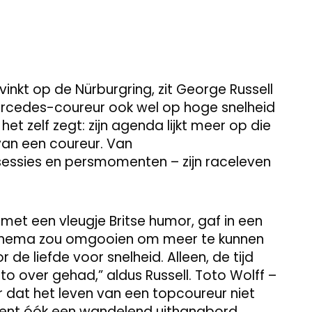
fvinkt op de Nürburgring, zit George Russell
 Mercedes-coureur ook wel op hoge snelheid
het zelf zegt: zijn agenda lijkt meer op die
van een coureur. Van
sessies en persmomenten – zijn raceleven
 met een vleugje Britse humor, gaf in een
schema zou omgooien om meer te kunnen
r de liefde voor snelheid. Alleen, de tijd
to over gehad,” aldus Russell. Toto Wolff –
 dat het leven van een topcoureur niet
bent óók een wandelend uithangbord.