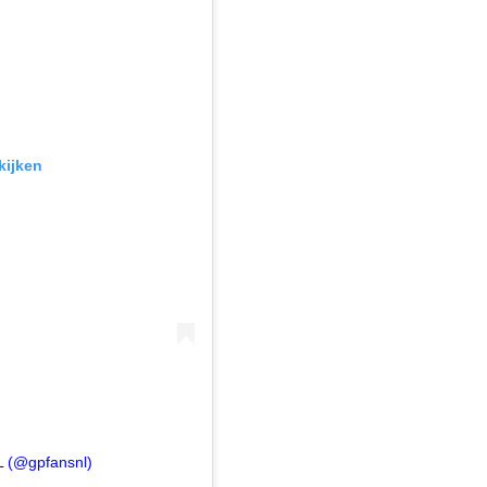
kijken
L (@gpfansnl)