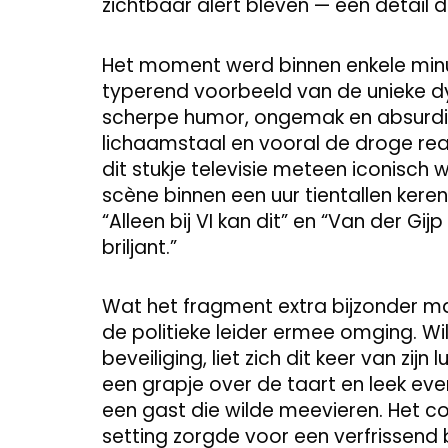
zichtbaar alert bleven — een detail 
Het moment werd binnen enkele minut
typerend voorbeeld van de unieke 
scherpe humor, ongemak en absurdite
lichaamstaal en vooral de droge rea
dit stukje televisie meteen iconisch
scène binnen een uur tientallen kere
“Alleen bij VI kan dit” en “Van der G
briljant.”
Wat het fragment extra bijzonder m
de politieke leider ermee omging. Wi
beveiliging, liet zich dit keer van zij
een grapje over de taart en leek eve
een gast die wilde meevieren. Het c
setting zorgde voor een verfrissend be