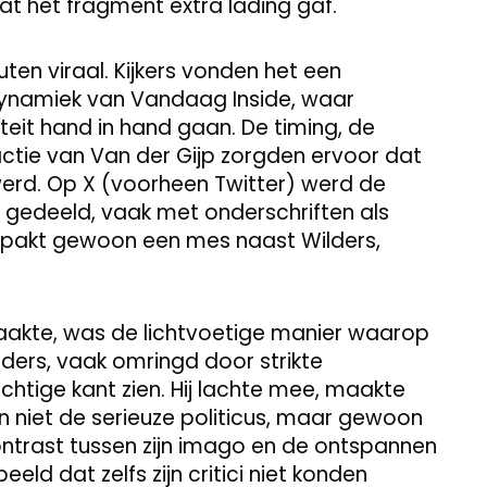
dat het fragment extra lading gaf.
en viraal. Kijkers vonden het een
dynamiek van Vandaag Inside, waar
it hand in hand gaan. De timing, de
ctie van Van der Gijp zorgden ervoor dat
 werd. Op X (voorheen Twitter) werd de
n gedeeld, vaak met onderschriften als
ijp pakt gewoon een mes naast Wilders,
aakte, was de lichtvoetige manier waarop
lders, vaak omringd door strikte
n luchtige kant zien. Hij lachte mee, maakte
n niet de serieuze politicus, maar gewoon
ontrast tussen zijn imago en de ontspannen
eld dat zelfs zijn critici niet konden