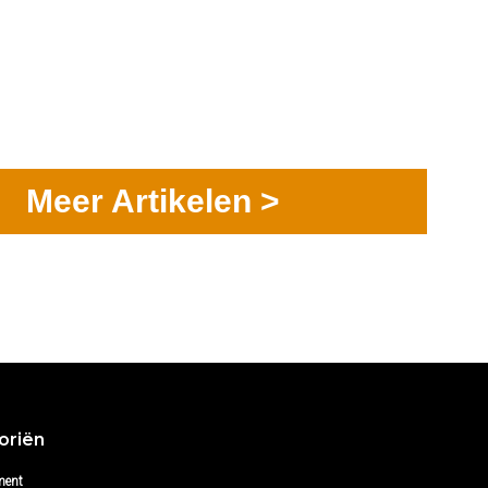
Meer Artikelen >
oriën
ment