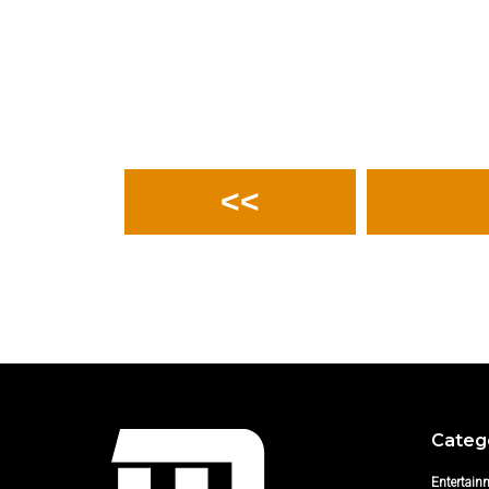
<<
Categ
Entertain