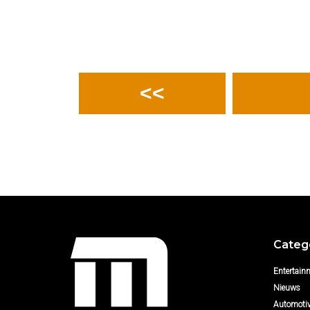
<<
Categ
Entertain
Nieuws
Automoti