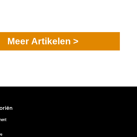
Meer Artikelen >
oriën
ment
ve