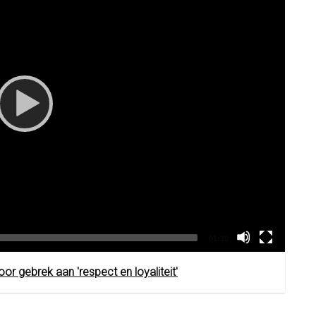
Total
01:30
duration
oor gebrek aan 'respect en loyaliteit'