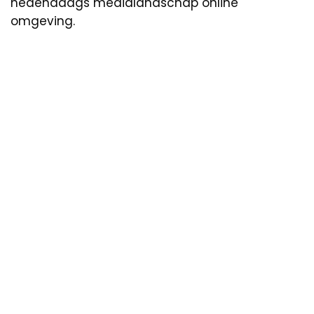
hedendaags medialandschap online
omgeving.