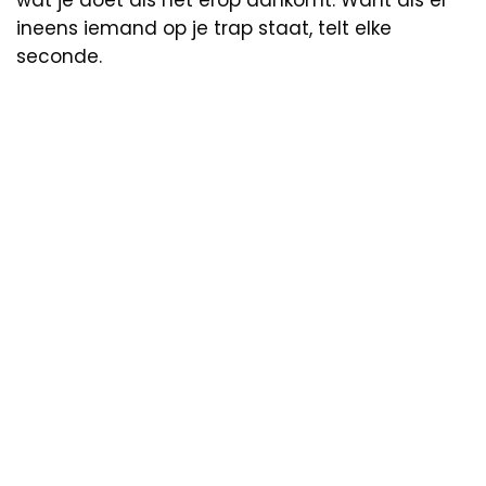
wat je doet als het erop aankomt. Want als er
ineens iemand op je trap staat, telt elke
seconde.