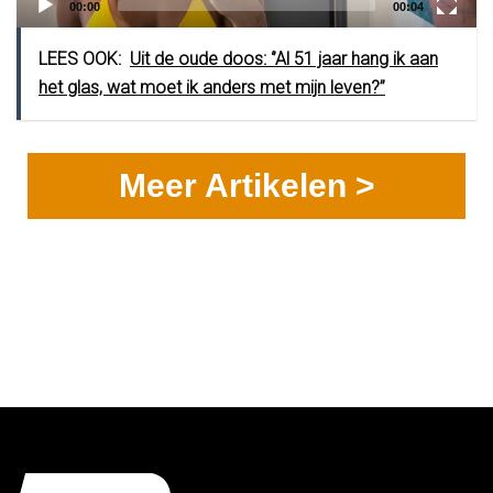
Current
Total
00:00
00:04
time
duration
LEES OOK:
Uit de oude doos: ‘’Al 51 jaar hang ik aan
het glas, wat moet ik anders met mijn leven?’’
Meer Artikelen >