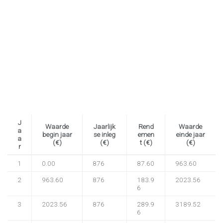
J
Waarde
Jaarlijk
Rend
Waarde
a
begin jaar
se inleg
emen
einde jaar
a
(€)
(€)
t (€)
(€)
r
1
0.00
876
87.60
963.60
2
963.60
876
183.9
2023.56
6
3
2023.56
876
289.9
3189.52
6