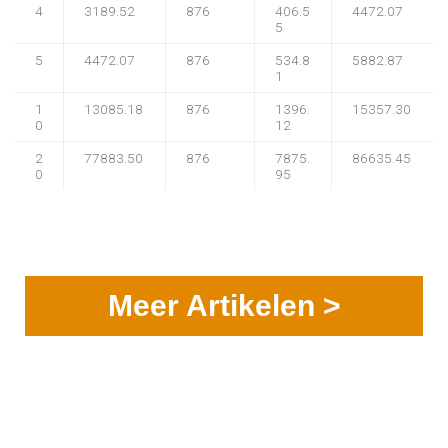
4
3189.52
876
406.5
4472.07
5
5
4472.07
876
534.8
5882.87
1
1
13085.18
876
1396.
15357.30
0
12
2
77883.50
876
7875.
86635.45
0
95
Meer Artikelen >