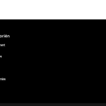
oriën
ment
ve
rière