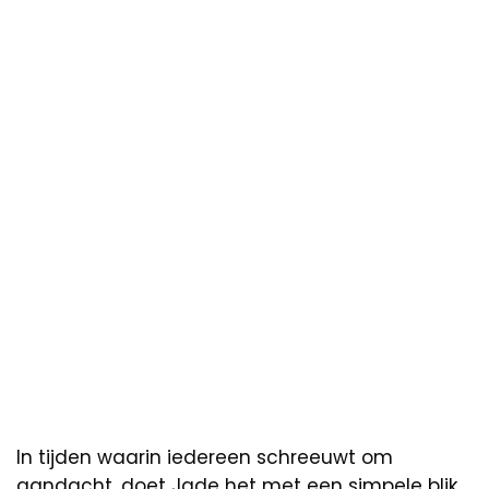
In tijden waarin iedereen schreeuwt om
aandacht, doet Jade het met een simpele blik