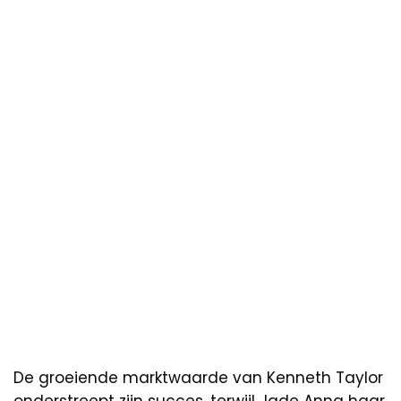
De groeiende marktwaarde van Kenneth Taylor
onderstreept zijn succes, terwijl Jade Anna haar