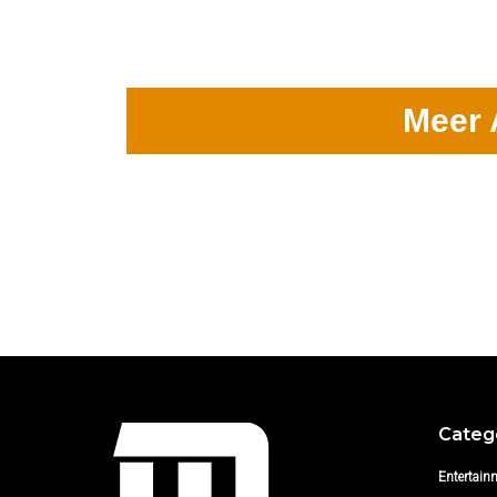
Meer 
Categ
Entertain