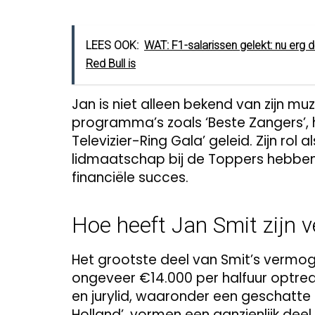
LEES OOK:
WAT: F1-salarissen gelekt: nu erg
Red Bull is
Jan is niet alleen bekend van zijn muz
programma’s zoals ‘Beste Zangers’, h
Televizier-Ring Gala’ geleid. Zijn rol al
lidmaatschap bij de Toppers hebben
financiële succes.
Hoe heeft Jan Smit zijn
Het grootste deel van Smit’s vermogen
ongeveer €14.000 per halfuur optrede
en jurylid, waaronder een geschatte
Holland’, vormen een aanzienlijk deel