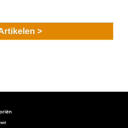
Artikelen >
oriën
ment