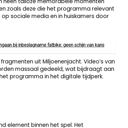
aren heen talloze memorabele momenten
nden zoals deze die het programma relevant
 op sociale media en in huiskamers door
gaan bij inbeslagname fatbike: geen schijn van kans
 fragmenten uit Miljoenenjacht. Video’s van
rden massaal gedeeld, wat bijdraagt aan
het programma in het digitale tijdperk.
rend element binnen het spel. Het