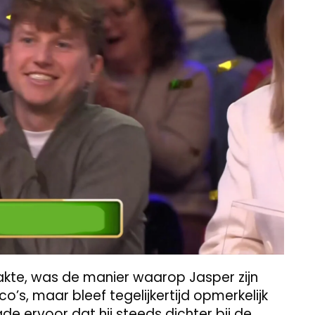
kte, was de manier waarop Jasper zijn
o’s, maar bleef tegelijkertijd opmerkelijk
de ervoor dat hij steeds dichter bij de