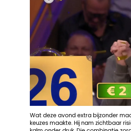
Wat deze avond extra bijzonder maa
keuzes maakte. Hij nam zichtbaar risic
kalm onder druk. Die combinatie zorg