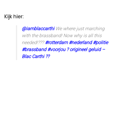
Kijk hier:
@iamblaccarthi
We where just marching
with the brassband! Now why is all this
needed!???
#rotterdam
#nederland
#politie
#brassband
#voorjou
? origineel geluid –
Blac Carthi ??