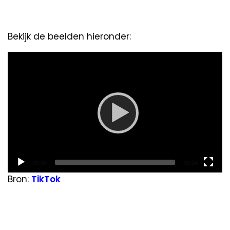
Bekijk de beelden hieronder:
Video
Player
Current
Total
00:00
00:14
time
duration
Bron:
TikTok