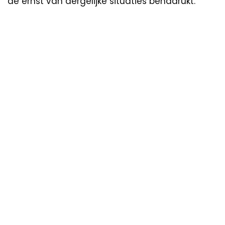
de ernst van dergelijke situaties benadrukt.