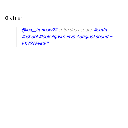
Kijk hier:
@lea__francois22
entre deux cours.
#outfit
#school
#look
#grwm
#fyp
? original sound –
EX7STENCE™