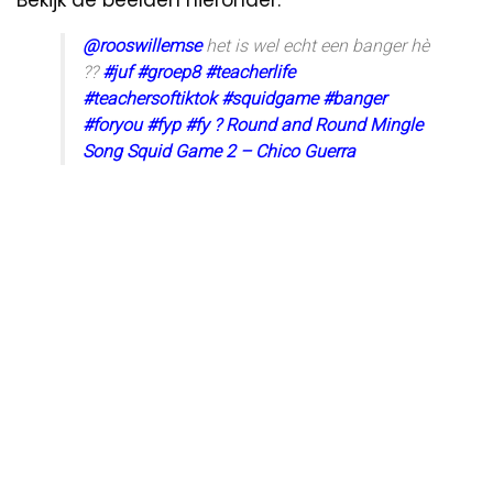
@rooswillemse
het is wel echt een banger hè
??
#juf
#groep8
#teacherlife
#teachersoftiktok
#squidgame
#banger
#foryou
#fyp
#fy
? Round and Round Mingle
Song Squid Game 2 – Chico Guerra