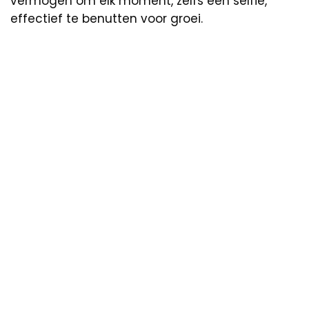
vermogen om elk moment, zelfs een selfie,
effectief te benutten voor groei.