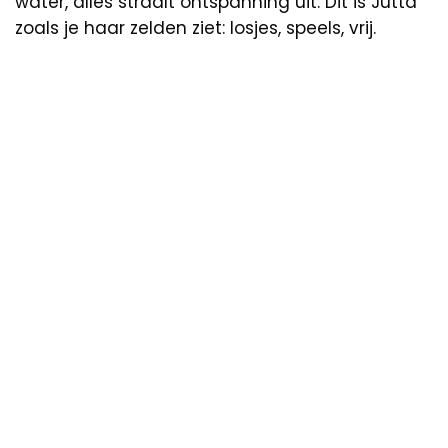
water, alles straalt ontspanning uit. Dit is Jutta
zoals je haar zelden ziet: losjes, speels, vrij.