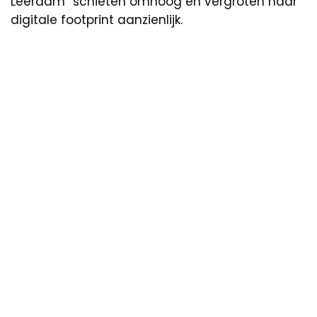
Leerdam” schieten omhoog en vergroten haar
digitale footprint aanzienlijk.