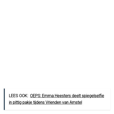
LEES OOK:
OEPS: Emma Heesters deelt spiegelselfie
in pittig pakje tijdens Vrienden van Amstel