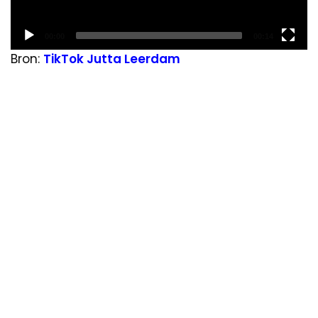
Current
Total
00:00
00:14
time
duration
Bron:
TikTok Jutta Leerdam