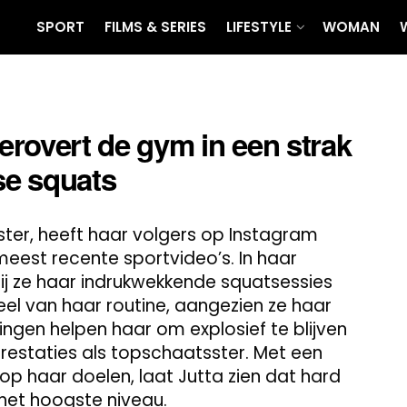
SPORT
FILMS & SERIES
LIFESTYLE
WOMAN
rovert de gym in een strak
se squats
ter, heeft haar volgers op Instagram
eest recente sportvideo’s. In haar
bij ze haar indrukwekkende squatsessies
deel van haar routine, aangezien ze haar
ningen helpen haar om explosief te blijven
 prestaties als topschaatsster. Met een
s op haar doelen, laat Jutta zien dat hard
 het hoogste niveau.