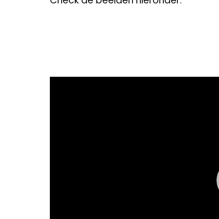
Check de beelden hieronder:
Video
Player