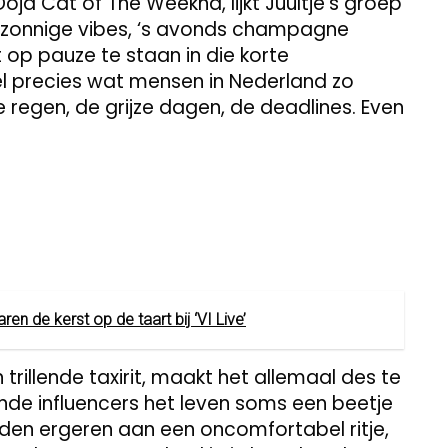
ja Cat of The Weeknd, lijkt Juultje’s groep
g zonnige vibes, ‘s avonds champagne
t op pauze te staan in die korte
el precies wat mensen in Nederland zo
regen, de grijze dagen, de deadlines. Even
n de kerst op de taart bij ‘VI Live’
rillende taxirit, maakt het allemaal des te
ekende influencers het leven soms een beetje
den ergeren aan een oncomfortabel ritje,