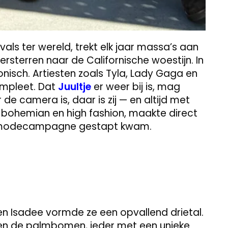
als ter wereld, trekt elk jaar massa’s aan
ersterren naar de Californische woestijn. In
conisch. Artiesten zoals Tyla, Lady Gaga en
ompleet. Dat
Juultje
er weer bij is, mag
de camera is, daar is zij — en altijd met
an bohemian en high fashion, maakte direct
een modecampagne gestapt kwam.
n Isadee vormde ze een opvallend drietal.
en de palmbomen, ieder met een unieke