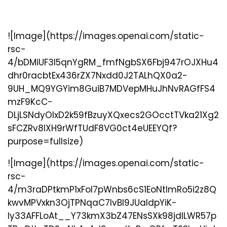
![Image](https://images.openai.com/static-
rsc-
4/bDMiUF3l5qnYgRM_fmfNgbSX6Fbj947rOJXHu4
dhr0racbtEx436rZX7Nxdd0J2TALhQX0a2-
9UH_MQ9YGYim8GuiB7MDVepMHuJhNvRAGfFS4
mzF9KcC-
DLjLSNdyOlxD2k59fBzuyXQxecs2GOcctTVka21Xg2
sFCZRv8lXH9rWfTUdF8VG0ct4eUEEYQf?
purpose=fullsize)
![Image](https://images.openai.com/static-
rsc-
4/m3raDPtkmP1xFoI7pWnbs6cS1EoNtlmRo5i2z8Q
kwvMPVxkn3OjTPNqaC7lvBI9JUaIdpYiK-
ly33AFFLoAt__Y73kmX3bZ47ENsSXk98jdlLWR57p