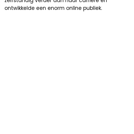
zelfstandig verder aan haar carrière en
ontwikkelde een enorm online publiek.