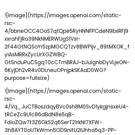
![Image](https://images.openai.com/static-
rsc-
4/bbneOCC4OoS7qtQpe5RyHNNFPCdeN9ExIRFj9
xxrahFjRo39NkNMERWUgS1Vsl-
2F44GtNQSoYr5zpMGCQTzv8BWPijv_89tMXOK_f
yiAsMRRxZycUrXGZWBQ-
GtSnduPuCSgqT0cCTmBRAJ-bJulgnbDyVLjeON-
6KyjDh2vR4v0DLneuOPnjpkSKAaD0WG?
purpose=fullsize)
![Image](https://images.openai.com/static-
rsc-
4/Vq_JuCTBoszdqyBVc0sh8M0SvD1ykgjnsxeU4-
tRCeZc9U1c86dBdN8e5qB-
FdioZQw7t3Z6GkS2q6SerT21rkNI7XFW-
3h8AYT0oUTkWmn5OD9nItU2lUhha5q3-PP-