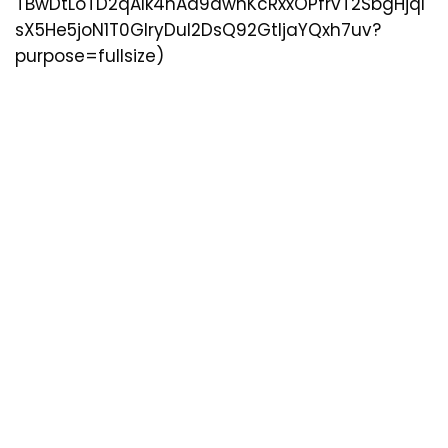
TBwDtLoTD2qAIk4nAd9awnKcRxxOPfrvT2SbgHjql
sX5He5joN1T0GIryDuI2DsQ92GtIjaYQxh7uv?
purpose=fullsize)