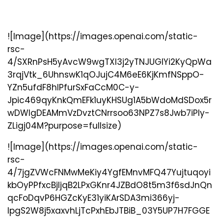
![Image](https://images.openai.com/static-
rsc-
4/SXRnPsH5yAvcW9wgTXl3j2yTNJUGIYi2KyQpWa
3rqjVtk_6UhnswK1qOJujC4M6eE6KjKmfNSppO-
YZn5ufdF8hlPfurSxFaCcM0C-y-
Jpic469qyKnkQmEFk1uyKHSUg1A5bWdoMdSDox5r
wDWIgDEAMmVzDvztCNrrsoo63NPZ7s8Jwb7iPIy-
ZLigj04M?purpose=fullsize)
![Image](https://images.openai.com/static-
rsc-
4/7jgZVWcFNMwMeKiy4YgfEMnvMFQ47Yujtuqoyi
kbOyPPfxcBjljqB2LPxGKnr4JZBdO8t5m3f6sdJnQn
qcFoDqvP6HGZcKyE31yiKArSDA3mi366yj-
IpgS2W8j5xaxvhLjTcPxhEbJTBiB_03Y5UP7H7FGGE