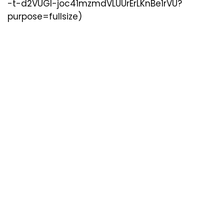
-t-d2VUGI-joc41mzmdVLUUrErLKnBe1rVU?
purpose=fullsize)