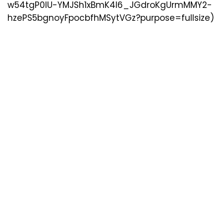
w54tgP0lU-YMJSh1xBmK4I6_JGdroKgUrmMMY2-
hzePS5bgnoyFpocbfhMSytVGz?purpose=fullsize)