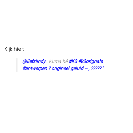
Kijk hier:
@liefslindy_
Kuma hé
#K3
#k3orignals
#antwerpen
? origineel geluid – , ????? ‘