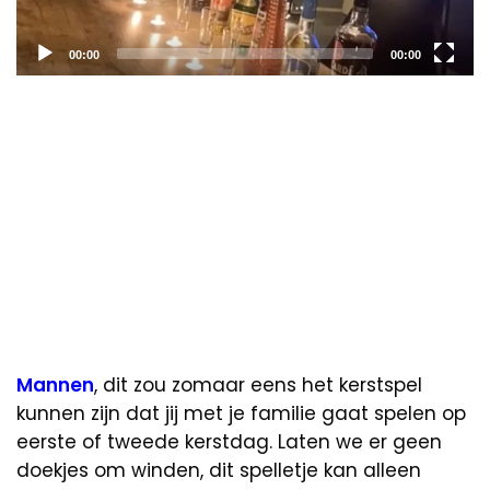
Current
Total
00:00
00:00
time
duration
Mannen
, dit zou zomaar eens het kerstspel
kunnen zijn dat jij met je familie gaat spelen op
eerste of tweede kerstdag. Laten we er geen
doekjes om winden, dit spelletje kan alleen