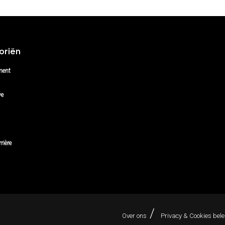
oriën
ment
ve
rière
Over ons
Privacy & Cookies bele