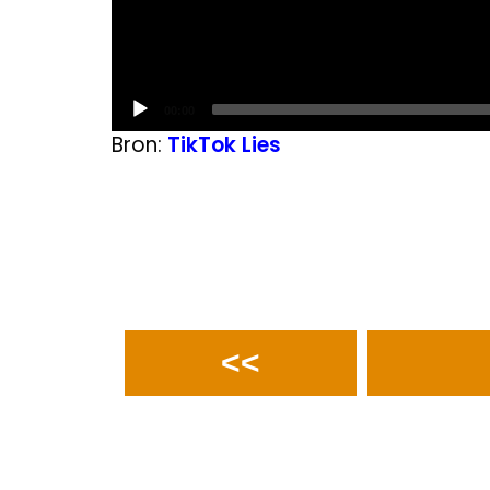
Current
00:00
time
Bron:
TikTok Lies
<<