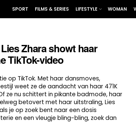
SPORT
FILMS & SERIES
LIFESTYLE
WOMAN
: Lies Zhara showt haar
ne TikTok-video
satie op TikTok. Met haar dansmoves,
iestijl weet ze de aandacht van haar 471K
f ze nu schittert in pikante badmode, haar
lweg betovert met haar uitstraling, Lies
 als je op zoek bent naar een dosis
erie en een vleugje bling-bling, zoek dan