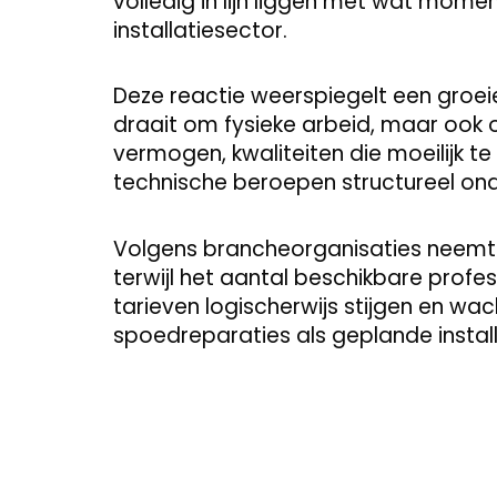
volledig in lijn liggen met wat mom
installatiesector.
Deze reactie weerspiegelt een groe
draait om fysieke arbeid, maar ook
vermogen, kwaliteiten die moeilijk te 
technische beroepen structureel ond
Volgens brancheorganisaties neemt d
terwijl het aantal beschikbare profe
tarieven logischerwijs stijgen en wa
spoedreparaties als geplande install