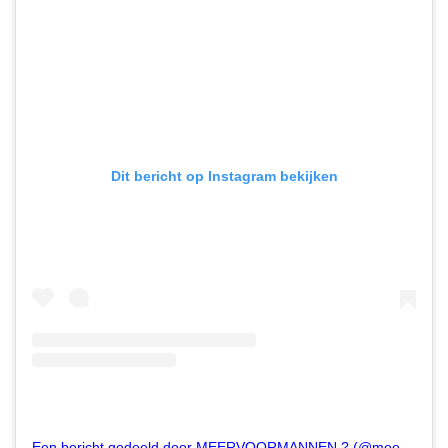
Dit bericht op Instagram bekijken
Een bericht gedeeld door MEERVOORMANNEN.? (@meervoormannen)