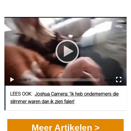
Video
Player
Current
Total
00:00
01:50
time
duration
LEES OOK:
Joshua Camera: ‘Ik heb ondernemers die
slimmer waren dan ik zien falen’
Meer Artikelen >