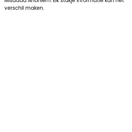
Misdaad Anoniem. Elk stukje informatie kan het
verschil maken.