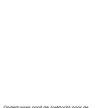
Ondertussen gaat de zoektocht naar de