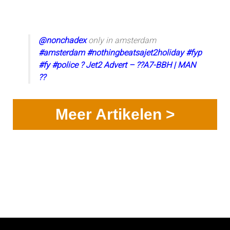
@nonchadex
only in amsterdam
#amsterdam
#nothingbeatsajet2holiday
#fyp
#fy
#police
? Jet2 Advert – ??A7-BBH | MAN
??
Meer Artikelen >