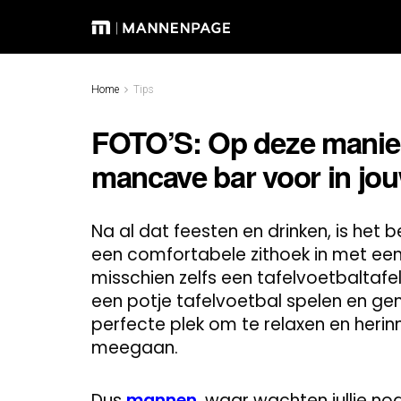
Home
Tips
FOTO’S: Op deze manier
mancave bar voor in jou
Na al dat feesten en drinken, is het 
een comfortabele zithoek in met een 
misschien zelfs een tafelvoetbaltafel
een potje tafelvoetbal spelen en gen
perfecte plek om te relaxen en herin
meegaan.
Dus
mannen
, waar wachten jullie no