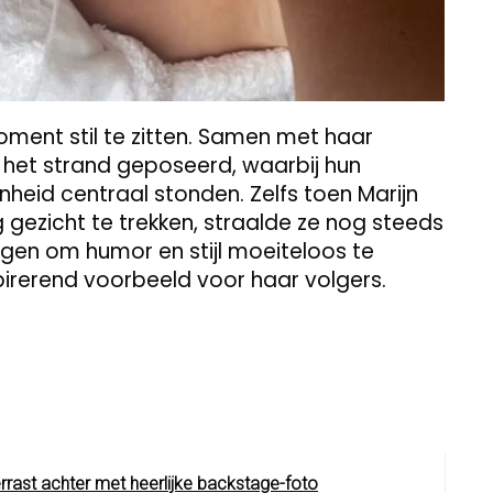
 moment stil te zitten. Samen met haar
p het strand geposeerd, waarbij hun
nheid centraal stonden. Zelfs toen Marijn
ezicht te trekken, straalde ze nog steeds
ogen om humor en stijl moeiteloos te
irerend voorbeeld voor haar volgers.
errast achter met heerlijke backstage-foto