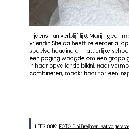
Tijdens hun verblijf lijkt Marijn geen
vriendin Sheida heeft ze eerder al o
speelse houding en natuurlijke schoo
een poging waagde om een grappig g
in haar opvallende bikini. Haar verm
combineren, maakt haar tot een insp
LEES OOK:
FOTO: Bibi Breijman laat volgers v