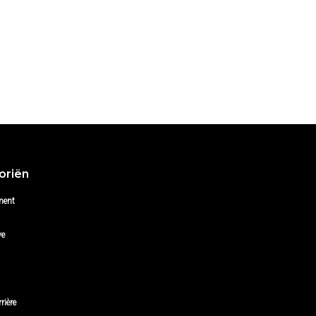
oriën
ment
ve
rière