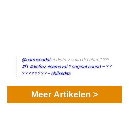
@carmenadal
el disfraz salió del chat!!! ???
#f1
#disfraz
#carnaval
? original sound – ? ?
? ? ? ? ? ? ? ? – chllxedits
Meer Artikelen >