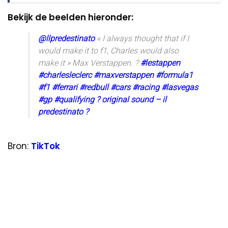
Bekijk de beelden hieronder:
@llpredestinato
« I always thought that if I
would make it to f1, Charles would also
make it » Max Verstappen. ?
#lestappen
#charlesleclerc
#maxverstappen
#formula1
#f1
#ferrari
#redbull
#cars
#racing
#lasvegas
#gp
#qualifying
? original sound – il
predestinato ?
Bron:
TikTok