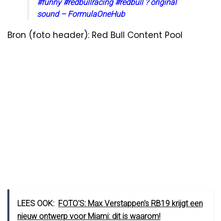
#funny
#redbullracing
#redbull
? original
sound – FormulaOneHub
Bron (foto header): Red Bull Content Pool
LEES OOK:
FOTO'S: Max Verstappen's RB19 krijgt een
nieuw ontwerp voor Miami: dit is waarom!