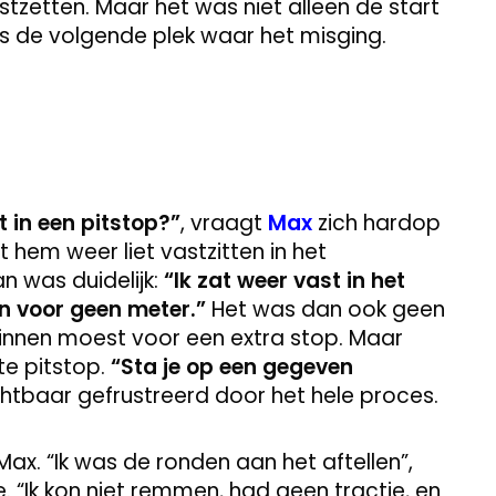
tzetten. Maar het was niet alleen de start
as de volgende plek waar het misging.
 in een pitstop?”
, vraagt
Max
zich hardop
at hem weer liet vastzitten in het
an was duidelijk:
“Ik zat weer vast in het
n voor geen meter.”
Het was dan ook geen
nnen moest voor een extra stop. Maar
e pitstop.
“Sta je op een gegeven
ichtbaar gefrustreerd door het hele proces.
ax. “Ik was de ronden aan het aftellen”,
tie. “Ik kon niet remmen, had geen tractie, en