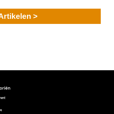
Artikelen >
oriën
ment
ve