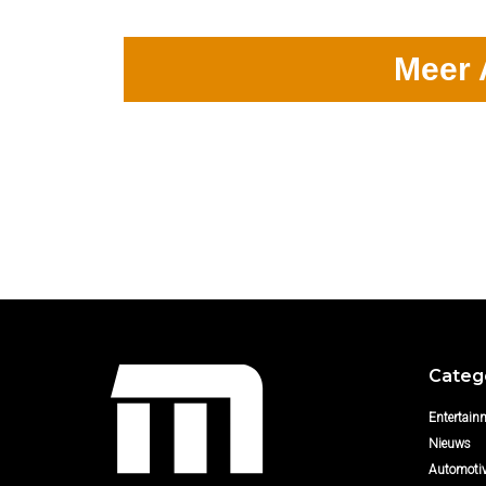
Meer 
Categ
Entertain
Nieuws
Automoti