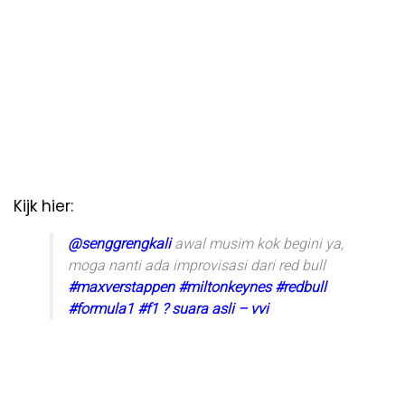
Kijk hier:
@senggrengkali
awal musim kok begini ya,
moga nanti ada improvisasi dari red bull
#maxverstappen
#miltonkeynes
#redbull
#formula1
#f1
? suara asli – vvi