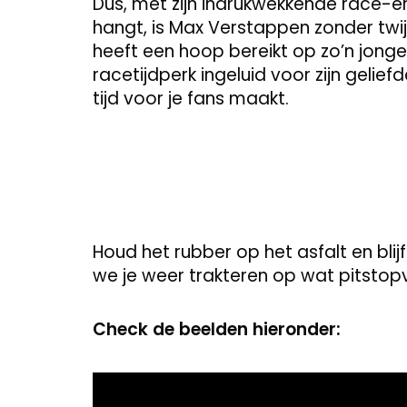
Dus, met zijn indrukwekkende race-erf
hangt, is Max Verstappen zonder twij
heeft een hoop bereikt op zo’n jonge 
racetijdperk ingeluid voor zijn gelief
tijd voor je fans maakt.
Houd het rubber op het asfalt en blij
we je weer trakteren op wat pitsto
Check de beelden hieronder:
Video
Player