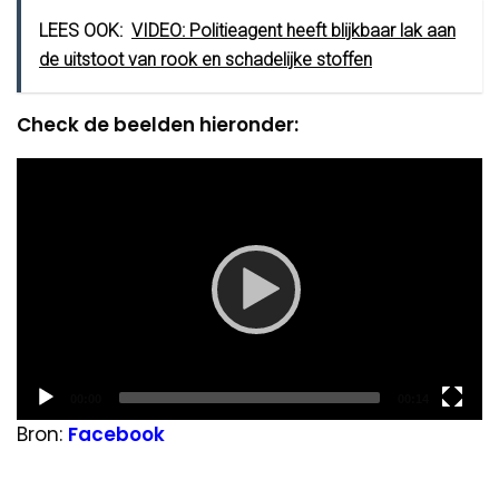
LEES OOK:
VIDEO: Politieagent heeft blijkbaar lak aan
de uitstoot van rook en schadelijke stoffen
Check de beelden hieronder:
Video
Player
Current
Total
00:00
00:14
time
duration
Bron:
Facebook