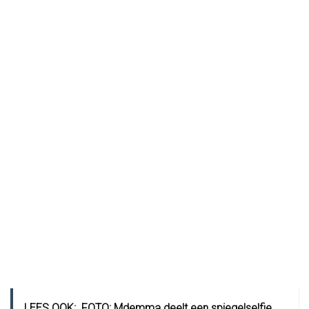
LEES OOK:
FOTO: Mdemma deelt een spiegelselfie