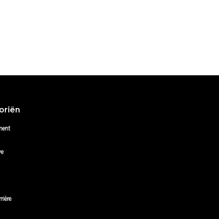
oriën
ment
ve
rière