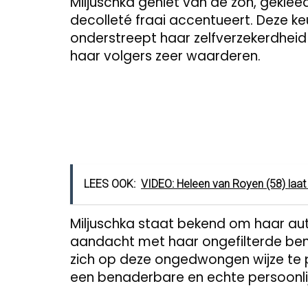
Miljuschka geniet van de zon, geklee
decolleté fraai accentueert. Deze keu
onderstreept haar zelfverzekerdheid 
haar volgers zeer waarderen.
LEES OOK:
VIDEO: Heleen van Royen (58) laat 
Miljuschka staat bekend om haar aut
aandacht met haar ongefilterde be
zich op deze ongedwongen wijze te p
een benaderbare en echte persoonlijk