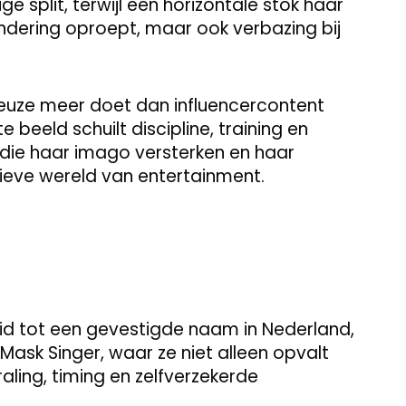
 split, terwijl een horizontale stok haar
ewondering oproept, maar ook verbazing bij
Geuze meer doet dan influencercontent
beeld schuilt discipline, training en
die haar imago versterken en haar
ieve wereld van entertainment.
id tot een gevestigde naam in Nederland,
 Mask Singer, waar ze niet alleen opvalt
ling, timing en zelfverzekerde