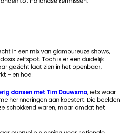
tranden tot Hollandse kermissen.
echt in een mix van glamoureuze shows,
osis zelfspot. Toch is er een duidelijk
r gezicht laat zien in het openbaar,
kt – en hoe.
erig dansen met Tim Douwsma
, iets waar
 herinneringen aan koestert. Die beelden
 ze schokkend waren, maar omdat het
t haar overvolle planning voor nationale