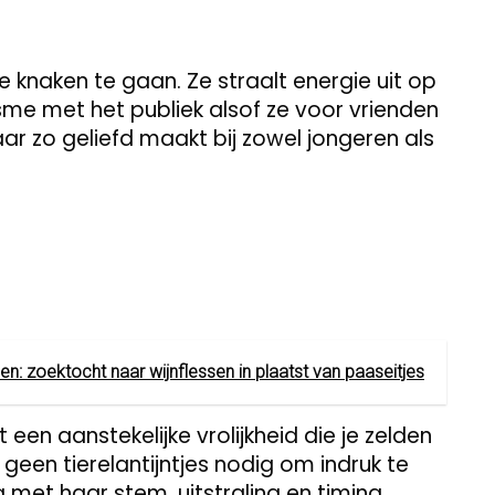
e knaken te gaan. Ze straalt energie uit op
me met het publiek alsof ze voor vrienden
aar zo geliefd maakt bij zowel jongeren als
sen: zoektocht naar wijnflessen in plaatst van paaseitjes
t een aanstekelijke vrolijkheid die je zelden
t geen tierelantijntjes nodig om indruk te
et haar stem, uitstraling en timing.