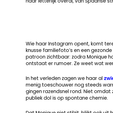
haar letterlijk overal, van Spaanse s
Wie haar Instagram opent, komt ter
knusse familiefoto’s en een gezonde d
patroon zichtbaar: zodra Monique haa
ontstaat er rumoer. Ze weet wat wer
In het verleden zagen we haar al
zwi
menig toeschouwer nog steeds warme
gingen razendsnel rond. Niet omdat
publiek dol is op spontane chemie.
Dat Monique niet stilzit, blijkt ook ui