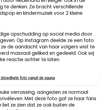
door Nederland en België. Ook in de
g te denken. Ze bracht verschillende
dspop en kindermuziek voor 2 kleine
dige opschudding op social media door
te geven. Op Instagram deelde ze een foto
r ze de aandacht van haar volgers wist te
n werd massaal geliked en gedeeld. Ook wij
ke reactie achter te laten.
lt bloedhete foto vanuit de sauna
euke verrassing, aangezien ze normaal
privéleven. Met deze foto gaf ze haar fans
n liet ze zien dat ze ook buiten de