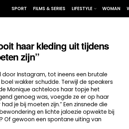
SPORT
FILMS & SERIES
LIFESTYLE
WOMAN
it haar kleding uit tijdens
eten zijn”
door Instagram, tot ineens een brutale
boel wakker schudde. Terwijl de speakers
ide Monique achteloos haar topje het
ugend genoeg was, voegde ze er op haar
r had je bij moeten zijn.” Een zinsnede die
 bewondering en lichte jaloezie opwekte bij
e? Of gewoon een spontane uiting van