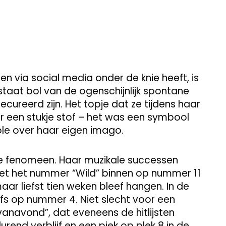
en via social media onder de knie heeft, is
aat bol van de ogenschijnlijk spontane
ecureerd zijn. Het topje dat ze tijdens haar
 een stukje stof – het was een symbool
ole over haar eigen imago.
ine fenomeen. Haar muzikale successen
met het nummer “Wild” binnen op nummer 11
ar liefst tien weken bleef hangen. In de
lfs op nummer 4. Niet slecht voor een
e vanavond”, dat eveneens de hitlijsten
end verblijf en een piek op plek 8 in de