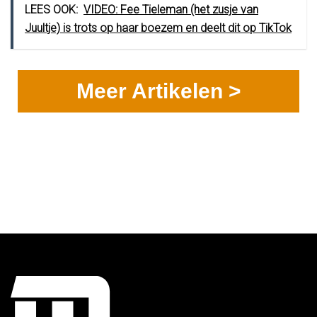
LEES OOK:
VIDEO: Fee Tieleman (het zusje van
Juultje) is trots op haar boezem en deelt dit op TikTok
Meer Artikelen >